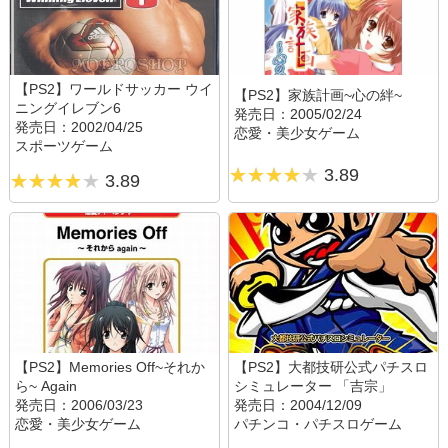
【PS2】ワールドサッカー ウイ
【PS2】家族計画~心の絆~
ニングイレブン6
発売日：2005/02/24
発売日：2002/04/25
恋愛・美少女ゲーム
スポーツゲーム
3.89
3.89
【PS2】Memories Off~それか
【PS2】大都技研公式パチスロ
ら~ Again
シミュレーター 「吉宗」
発売日：2006/03/23
発売日：2004/12/09
恋愛・美少女ゲーム
パチンコ・パチスロゲーム