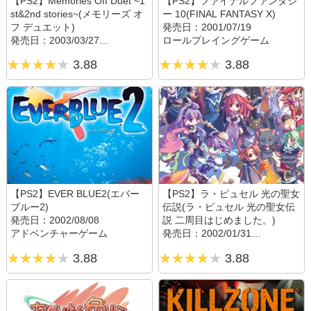
【PS2】Memories Off Duet ~1
【PS2】ファイナルファンタジ
st&2nd stories~(メモリーズ オ
ー 10(FINAL FANTASY X)
フ デュエット)
発売日：2001/07/19
発売日：2003/03/27
ロールプレイングゲーム
恋愛・美少女ゲーム
3.88
3.88
【PS2】EVER BLUE2(エバー
【PS2】ラ・ピュセル 光の聖女
ブルー2)
伝説(ラ・ピュセル 光の聖女伝
発売日：2002/08/08
説 二周目はじめました。)
アドベンチャーゲーム
発売日：2002/01/31
シミュレーションゲーム
3.88
3.88