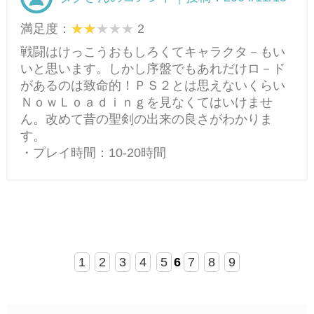
満足度：
2
戦闘はけっこうおもしろくてキャラクタ－もい
いと思います。しかし序盤でもあれだけロ－ド
があるのは致命的！ＰＳ２とは思えないくらい
ＮｏｗＬｏａｄｉｎｇを見なくてはいけませ
ん。改めて昔の聖剣の出来の良さがわかりま
す。
・プレイ時間：10-20時間
1
2
3
4
5
6
7
8
9