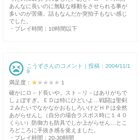
あんなに長いのに無駄な移動をさせられる事が
多いのが苦痛。話もなんだか突拍子もない感じ
でした。
・プレイ時間：10時間以下
こうずさんのコメント｜投稿：2004/11/1
9
満足度：
1
確かにロ－ド長いや。スト－リ－はありがちで
しょぼすぎ。ＥＤは特にひどいよ…戦闘は聖剣
２みたいでなかなかおもしろいけどＨＰは全然
あがらせんし（自分の場合ラスボス時に１４０
くらい）防御力も防具でしか上がらせん…とこ
ろどころに手抜き感を覚えました。
・プレイ時間：20-30時間