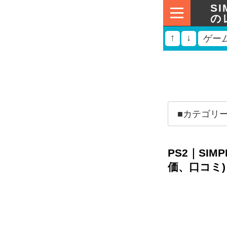
SI
の
↑
↓
ゲー
PS2｜SIM
価、口コミ)