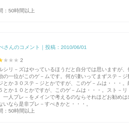
間：50時間以上
ぺさんのコメント｜投稿：2010/06/01
2
ルシリ－ズはやっているほうだと自分では思いますが、
動の一位がこのゲ－ムです。何が凄いってまずステ－ジ
ジとか３０ステ－ジとかですが、このゲ－ムは・・・。
５とか１０とかですが、このゲ－ムは・・・。スト－リ
。一人プレ－をメインで考えるのならそれほどお勧めは
ないなら是非プレ－すべきかと・・・。
間：50時間以上