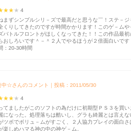
4
ねまずシンプルシリ－ズで最高だと思うな￣！ステ－ジ
全くりしてきたのですが時間かかります！このゲ－ムや
ズバトルフロントがほしくなってきた！！この作品最初
らおしろいです＾－＾２人でやるほうが２倍面白いです
：20-30時間
発中☆さんのコメント｜投稿：2011/05/30
4
ってましたがこのソフトの為だけに初期型ＰＳ３を買い
麗になった。処理落ちは酷いし、グラも綺麗とは言えな
がツボでボリュ－ムがすごく、２人協力プレイの面白さ
が楽しめハマる神の中の神ゲ－ム。