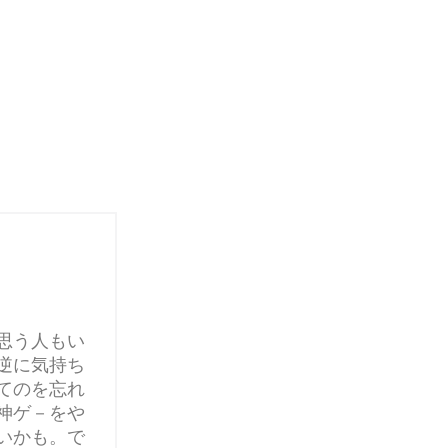
思う人もい
逆に気持ち
てのを忘れ
神ゲ－をや
いかも。で