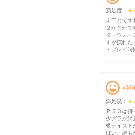
満足度：
え￣とです
２かとかで
タ－ウォ－
すが慣れた
・プレイ時間
4開
満足度：
ＰＳ３は持
少グラが綺
級テイスト
ばい。誰も