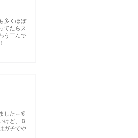
も多くほぼ
ってたらス
わう￣んで
！
ました←多
いけど、Ｂ
はガチでや