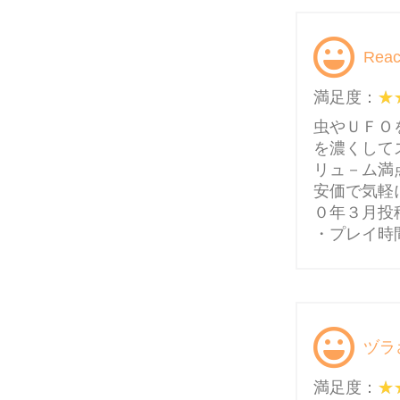
Rea
満足度：
虫やＵＦＯ
を濃くして
リュ－ム満
安価で気軽
０年３月投
・プレイ時間
ヅラ
満足度：