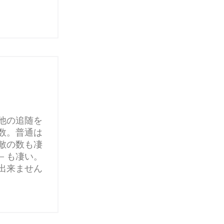
他の追随を
数。普通は
敵の数も凄
－も凄い。
出来ません