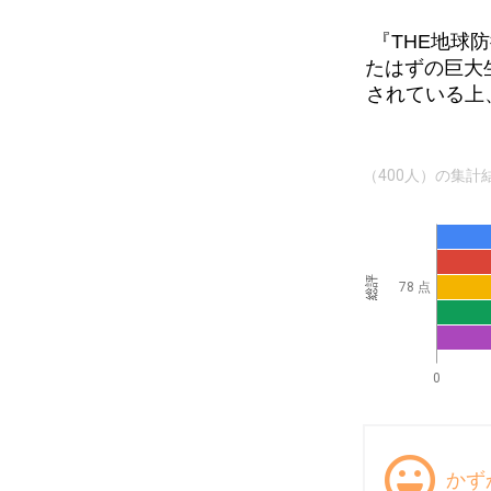
『THE地球
たはずの巨大
されている上
（400人）の集計
総評
78 点
0
かず