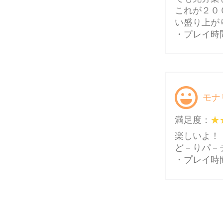
これが２０
い盛り上が
・プレイ時間
モナ
満足度：
楽しいよ！
ど－りパ－
・プレイ時間