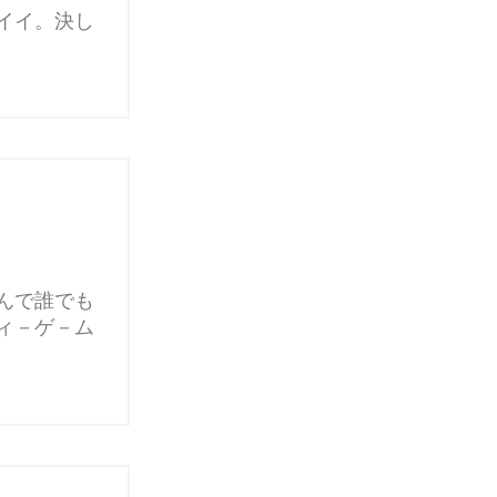
イイ。決し
んで誰でも
ィ－ゲ－ム