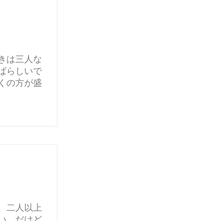
きは三人な
ばらしいで
くの方が盛
、二人以上
い。だけど