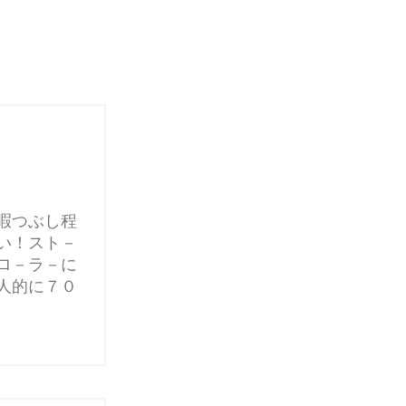
暇つぶし程
い！スト－
ロ－ラ－に
人的に７０