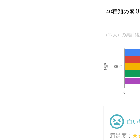
40種類の盛
（12人）の集計結
総評
80 点
0
白い
満足度：