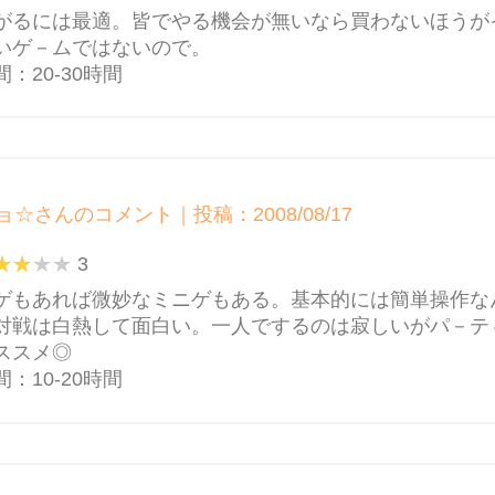
がるには最適。皆でやる機会が無いなら買わないほうが
いゲ－ムではないので。
：20-30時間
ョ☆さんのコメント｜投稿：2008/08/17
3
ゲもあれば微妙なミニゲもある。基本的には簡単操作な
対戦は白熱して面白い。一人でするのは寂しいがパ－テ
ススメ◎
：10-20時間