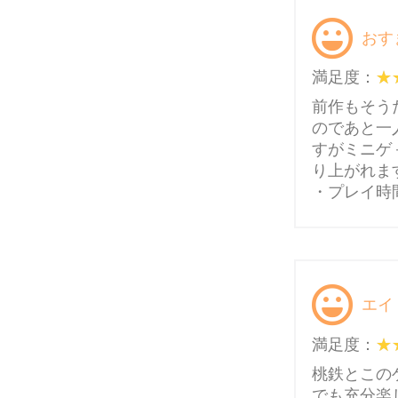
おす
満足度：
前作もそう
のであと一
すがミニゲ
り上がれま
・プレイ時間
エイ
満足度：
桃鉄とこの
でも充分楽