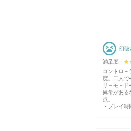
幻破
満足度：
コントロ－
度。二人で
リ－モ－ド
異常がある
点。
・プレイ時