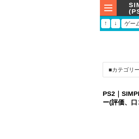
S
(
↑
↓
ゲー
PS2｜SIM
ー(評価、口