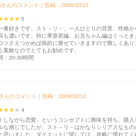
hoさんのコメント｜投稿：2009/10/10
5
一番好きです。スト－リ－、一人ひとりの背景、性格か
容も濃いです。特に華原君編、お兄ちゃん編はぐっとき
コツさえつかめば病的に痩せていきますので難しくあり
も素敵なのでとてもお勧めです。
：20-30時間
さんのコメント｜投稿：2009/02/10
4
トしながら恋愛」というコンセプトに興味を持ち、購入
ルな感じでしたが、スト－リ－はかなりシリアスなもの
と思いました。ダイエットに関しては、攻略に慣れてく