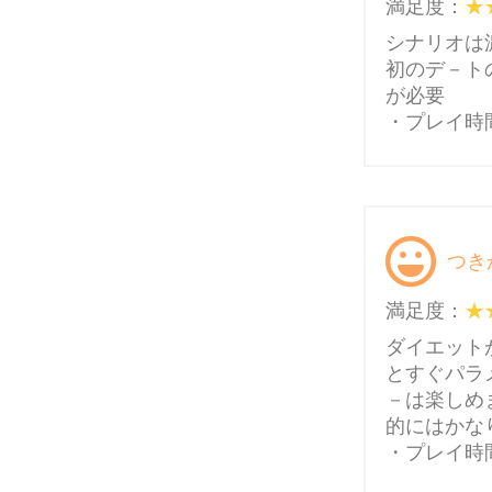
満足度：
シナリオは
初のデ－ト
が必要
・プレイ時間
つき
満足度：
ダイエット
とすぐパラ
－は楽しめ
的にはかな
・プレイ時間