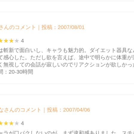
さんのコメント｜投稿：2007/08/01
4
は斬新で面白いし、キャラも魅力的。ダイエット器具な
て感心した。ただし欲を言えば、途中で明らかに体重が
く無視しての会話が寂しいのでリアクションが欲しかっ
：20-30時間
なさんのコメント｜投稿：2007/04/06
4
ャラが口パクしないのが，まず違和感ありました。スチ