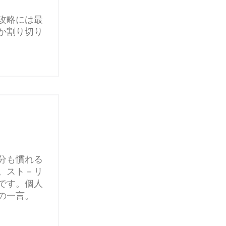
攻略には最
か割り切り
分も慣れる
。スト－リ
です。個人
の一言。