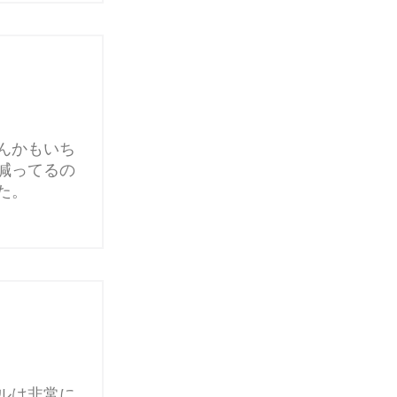
んかもいち
減ってるの
た。
ルは非常に