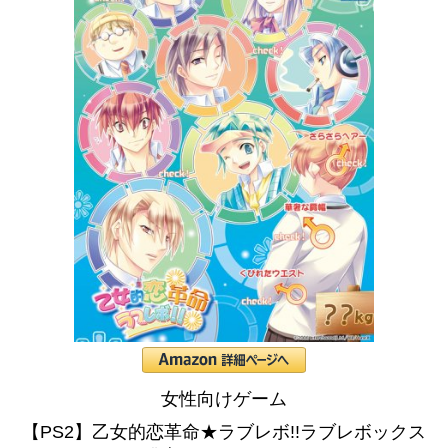
女性向けゲーム
【PS2】乙女的恋革命★ラブレボ!!ラブレボックス