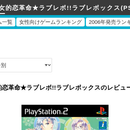
女的恋革命★ラブレボ!!ラブレボックス(P
ー
ム一覧
女性向けゲームランキング
2006年発売ラン
女的恋革命★ラブレボ!!ラブレボックスのレビュ