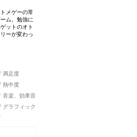
オトメゲーの常
ゲーム。勉強に
ーゲットのオト
ーリーが変わっ
満足度
熱中度
音楽、効果音
グラフィック
ストーリー