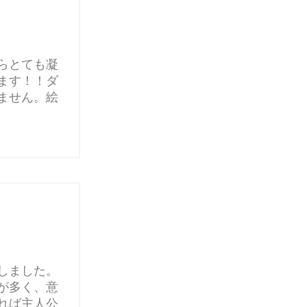
らとても凝
ます！！ダ
ません。絵
しました。
が多く、意
れば主人公