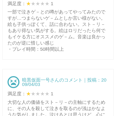
満足度：
1
一部で泣きゲ－との噂があってやってみたので
すが…つまらないゲ－ムとしか言い様がない。
絵も子供っぽくて、話に合わない。スト－リ－
もあり得ない気がする。絵はロリだったら何で
もイケる方にオススメのゲ－ム。音楽は良かっ
たのが逆に惜しい感じ
・プレイ時間：50時間以上
暗黒仮面一号さんのコメント｜投稿：20
09/04/03
満足度：
1
大切な人の価値をスト－リ－の主軸にするため
に、その人を殺して泣きを取るのが浅はかなよ
うな気がしました。泣けるとは思うけど、心に