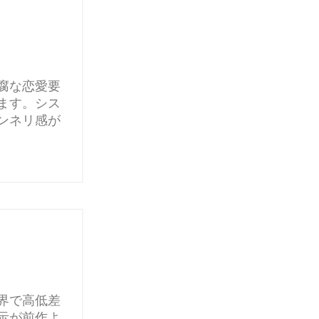
腐な恋愛要
ます。シス
ンネリ感が
界で高低差
示が前作よ