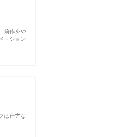
。前作をや
メ－ション
クは仕方な