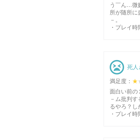
う￣ん…微
所が随所に
－。
・プレイ時間
死人
満足度：
面白い前の
－ム批判す
るやろ？し
・プレイ時間