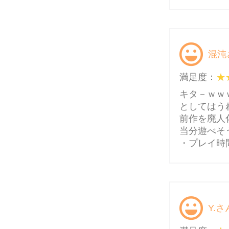
混沌
満足度：
キタ－ｗｗ
としてはう
前作を廃人
当分遊べそ
・プレイ時
Y.さ