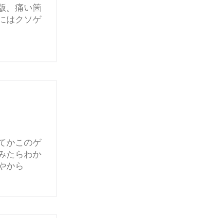
版。痛い箇
にはクソゲ
てかこのゲ
みたらわか
やから