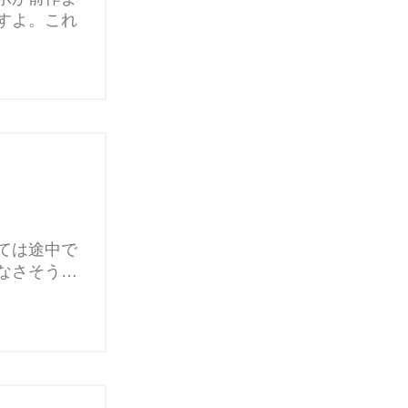
すよ。これ
ては途中で
なさそう…