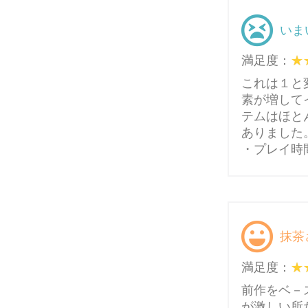
いま
満足度：
これは１と
素が増して
テムはほと
ありました
・プレイ時間
抹茶
満足度：
前作をベ－
が激しい所