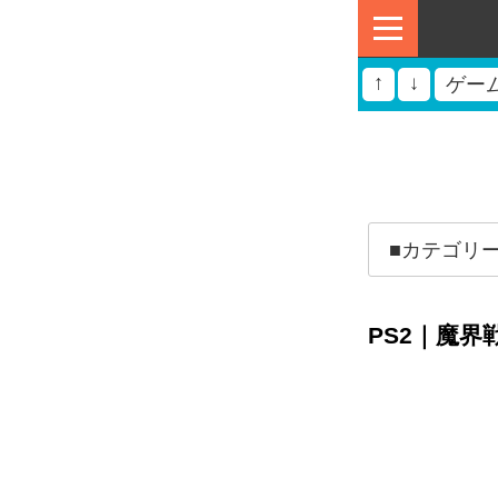
↑
↓
ゲー
PS2｜魔界