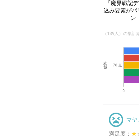
「魔界戦記デ
込み要素がパ
ン
（139人）の集計
総評
76 点
0
マヤ
満足度：