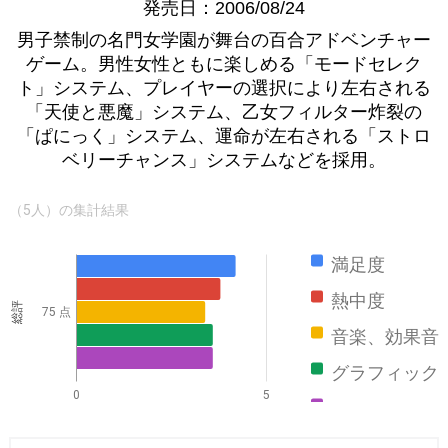
発売日：2006/08/24
男子禁制の名門女学園が舞台の百合アドベンチャー
ゲーム。男性女性ともに楽しめる「モードセレク
ト」システム、プレイヤーの選択により左右される
「天使と悪魔」システム、乙女フィルター炸裂の
「ぱにっく」システム、運命が左右される「ストロ
ベリーチャンス」システムなどを採用。
（5人）の集計結果
満足度
熱中度
総評
75 点
音楽、効果音
グラフィック
0
5
ストーリー