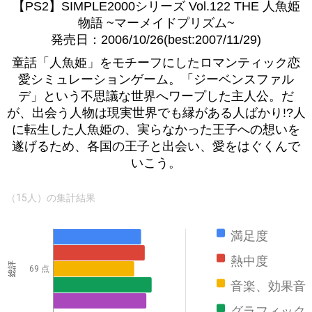
【PS2】SIMPLE2000シリーズ Vol.122 THE 人魚姫
物語 ~マーメイドプリズム~
発売日：2006/10/26(best:2007/11/29)
童話「人魚姫」をモチーフにしたロマンティック恋
愛シミュレーションゲーム。「ジーベンスファル
デ」という不思議な世界へワープした主人公。だ
が、出会う人物は現実世界でも縁がある人ばかり!?人
に転生した人魚姫の、実らなかった王子への想いを
遂げるため、各国の王子と出会い、愛をはぐくんで
いこう。
（15人）の集計結果
満足度
熱中度
総評
69 点
音楽、効果音
グラフィック