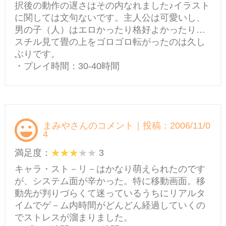
択後の動作の遅さはその内なれました♪イラスト
に関しては文句ないです。主人公は可愛いし、
男の子（人）はエロかったり格好よかったり…
スチル見て畳の上をゴロゴロ転がったのは久し
ぶりです。
・プレイ時間：30-40時間
まみやさんのコメント｜投稿：2006/11/0
4
満足度：
3
キャラ・スト－リ－はかなり萌えられたのです
が、システム面が辛かった。特に移動画面。移
動先が判りづらくて迷っているうちにリアルタ
イムでゲ－ム内時間がどんどん経過していくの
でストレスが溜まりました。