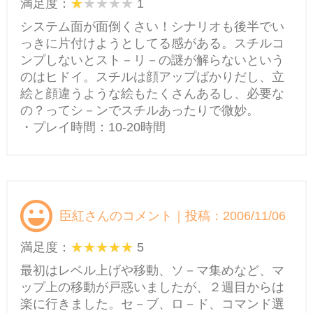
満足度：
1
システム面が面倒くさい！シナリオも後半でい
っきに片付けようとしてる感がある。スチルコ
ンプしないとスト－リ－の謎が解らないという
のはヒドイ。スチルは顔アップばかりだし、立
絵と顔違うような絵もたくさんあるし、必要な
の？ってシ－ンでスチルあったりで微妙。
・プレイ時間：10-20時間
臣紅さんのコメント｜投稿：2006/11/06
満足度：
5
最初はレベル上げや移動、ソ－マ集めなど、マ
ップ上の移動が戸惑いましたが、２週目からは
楽に行きました。セ－ブ、ロ－ド、コマンド選