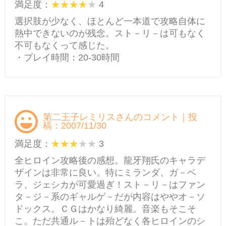
満足度：
4
選択肢が少なく、ほとんど一本道で攻略自体に
熱中できないのが残念。スト－リ－は可もなく
不可もなくって感じた。
・プレイ時間：20-30時間
第二王子レミリスさんのコメント｜投
稿：2007/11/30
満足度：
3
全ヒロイン攻略後の感想。龍牙翔氏のキャラデ
ザインは非常に良い。特にミランダ、ガ－ベ
ラ、ジェシカが可愛過ぎ！スト－リ－はファン
タ－ジ－系のギャルゲ－だが内容はややオ－ソ
ドックス。ＣＧはかなり綺麗。音楽もそこそ
こ。ただ共通ル－トは殆どなく各ヒロインのシ