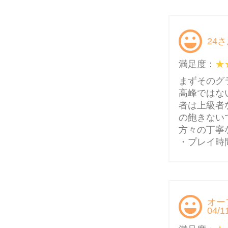
24さ
満足度：
まずそのグ
高峰ではな
者は上級者
の飽きない
方々の丁寧
・プレイ時間
オー
04/1