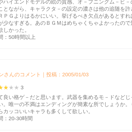
やハイエンドモデルの絵の質感、オ－プニングム－ビ－
ことながら、キャラクタ－の設定の濃さは他の追随を許
ＲＰＧよりはるかにいい。挙げるべき欠点があるとすれ
が少なすぎる。あのＢＧＭはめちゃくちゃよかったので
欲しかった。
間：50時間以上
ンさんのコメント｜投稿：2005/01/03
3
て良い格ゲ－だと思います。武器を集めるモ－ドなどじ
い。唯一の不満はエンディングが簡素な所でしょうか。
らカッコいいキャラも多くして欲しい。
：20-30時間