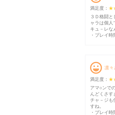
満足度：
３Ｄ格闘と
ャラは個人
キュ－レな
・プレイ時間
凛々
満足度：
アマ○ンで
んどくさす
チャ－ジも
すね。
・プレイ時