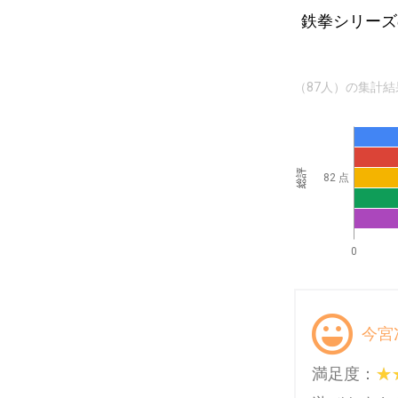
鉄拳シリーズ
（87人）の集計結
総評
82 点
0
今宮
満足度：