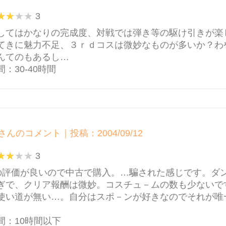
3
してはかなりの完成度、対戦では弾き等の駆け引きが楽
てきに魅力不足、３ｒｄコスは微妙なものが多いか？わ
んてのもあるし…
：30-40時間
さんのコメント｜投稿：2004/09/12
3
の評価が良いので中古で購入。…騙された感じです。ダ
ぎで、クリア報酬は微妙。コスチュ－ムの数も少ないで
使い道が無い…。自分はスポ－ンが好きなのでそれが唯
間：10時間以下