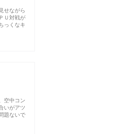
見せながら
ＰＵ対戦が
ちっくなキ
。空中コン
合いがアツ
問題ないで