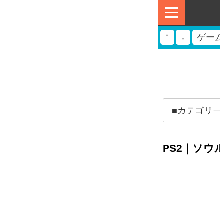
↑
↓
ゲー
PS2｜ソウ