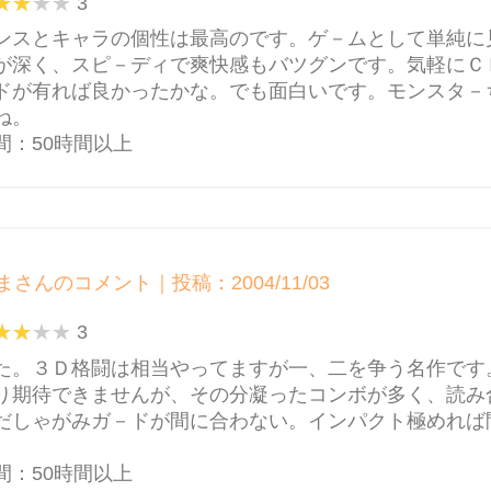
3
ンスとキャラの個性は最高のです。ゲ－ムとして単純に
が深く、スピ－ディで爽快感もバツグンです。気軽にＣ
ドが有れば良かったかな。でも面白いです。モンスタ－
ね。
間：50時間以上
まさんのコメント｜投稿：2004/11/03
3
た。３Ｄ格闘は相当やってますが一、二を争う名作です
り期待できませんが、その分凝ったコンボが多く、読み
だしゃがみガ－ドが間に合わない。インパクト極めれば
間：50時間以上