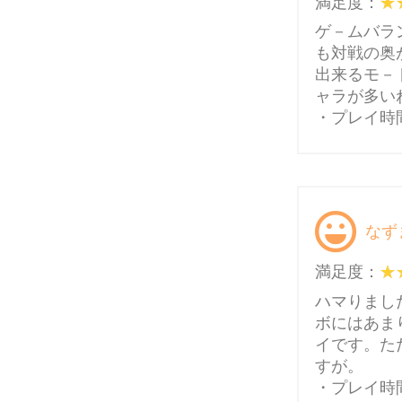
満足度：
ゲ－ムバラ
も対戦の奥
出来るモ－
ャラが多い
・プレイ時
なず
満足度：
ハマりまし
ボにはあま
イです。た
すが。
・プレイ時