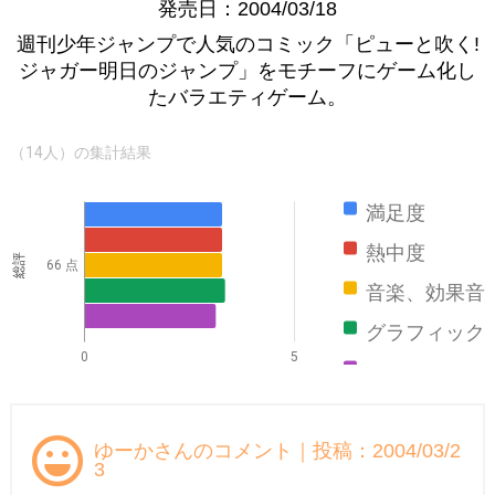
発売日：2004/03/18
週刊少年ジャンプで人気のコミック「ピューと吹く!
ジャガー明日のジャンプ」をモチーフにゲーム化し
たバラエティゲーム。
（14人）の集計結果
満足度
熱中度
総評
66 点
音楽、効果音
グラフィック
0
5
ストーリー
ゆーかさんのコメント｜投稿：2004/03/2
3