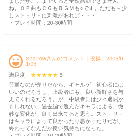
ましたがここまでくると全然感動できません
ね。ＯＰ曲もＣＧもＢＧＭも○です。ただも－少
しスト－リ－に刺激があれば・・・
・プレイ時間：20-30時間
Sparrowさんのコメント｜投稿：2006/0
1/05
満足度：
5
普通なのが売りだから、ギャルゲ－初心者には
いいのだろうし、上級者にも、良い新鮮さを与
えてくれるだろう。が、中級者には少々退屈か
もしれない。過去編で選んだキャラによる、微
妙な変化が、良く出来てると思う。スト－リ－
はキャラによって良かったり悪かったりだが、
終わってなんだか良い気持ちになった。
・プレイ時間：10-20時間