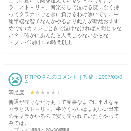
全てに置いて鍵を超えているゲ－ムです。グ
ラ、スト－リ－、音楽そして泣ける度…全く持
ってクラナドごときに負けるわけ無いです…中
途半端な智子なんかやるより此方が断然おすす
めです♪カノンごときで泣けなければ人間じゃな
い？…確かにあんたら人間じゃないからな
・プレイ時間：50時間以上
RTIPOさんのコメント｜投稿：2007/03/0
4
満足度：
1
普通が売りなだけあって見事なまでに平凡なキ
ャラとスト－リ－。半分くらいはまあいい出来
のキャラがいるので安く売られていたらやって
みては。
・プレイ時間：20-30時間