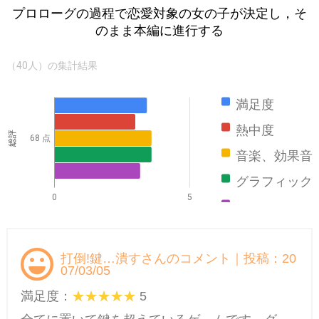
プロローグの過程で恋愛対象の女の子が決定し，そ
のまま本編に進行する
（40人）の集計結果
満足度
熱中度
総評
68 点
音楽、効果音
グラフィック
0
5
ストーリー
打倒!鍵…潰すさんのコメント｜投稿：20
07/03/05
満足度：
5