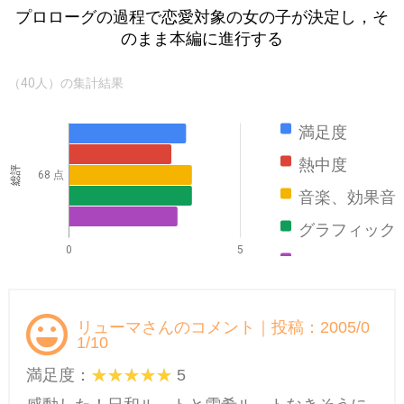
プロローグの過程で恋愛対象の女の子が決定し，そ
のまま本編に進行する
（40人）の集計結果
満足度
熱中度
総評
68 点
音楽、効果音
グラフィック
0
5
ストーリー
リューマさんのコメント｜投稿：2005/0
1/10
満足度：
5