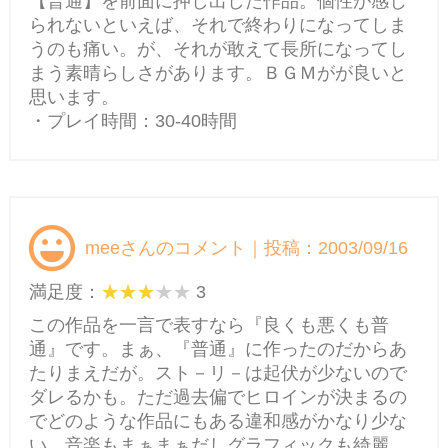
【普通】を前面に押し出した作品。個性が感じ
られないといえば、それで終わりになってしま
うのも痛い。が、それが敢えて長所になってし
まう素晴らしさがあります。ＢＧＭがが良いと
思います。
・プレイ時間：30-40時間
meeさんのコメント｜投稿：2003/09/16
満足度：
3
この作品を一言で表すなら『良くも悪くも普
通』です。まぁ、『普通』に作ったのだからあ
たりまえだが。スト－リ－は起伏が少ないので
ダレるかも。ただ過去偏でヒロインが決まるの
でどのような作品にもある違和感がかなり少な
い。音楽もまぁまぁだしグラフィックも綺麗