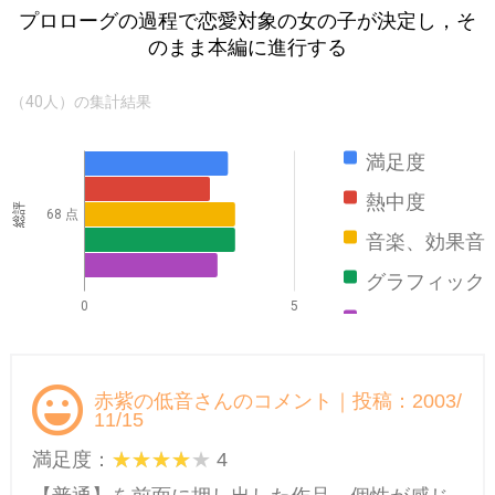
プロローグの過程で恋愛対象の女の子が決定し，そ
のまま本編に進行する
（40人）の集計結果
満足度
熱中度
総評
68 点
音楽、効果音
グラフィック
0
5
ストーリー
赤紫の低音さんのコメント｜投稿：2003/
11/15
満足度：
4