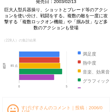
発売日：2003/02/13
巨大人型兵器操り、ショットとブレード等のアクシ
ョンを使い分け、戦闘をする。複数の敵を一度に攻
撃する「複数ロックオン機能」や「掴み技」など多
数のアクションも登場
（228人）の集計結果
満足度
熱中度
総評
85 点
音楽、効果音
グラフィック
0
5
ストーリー
すげげすさんのコメント｜投稿：2006/0