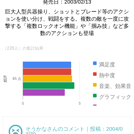
発売日：2003/02/13
巨大人型兵器操り、ショットとブレード等のアクシ
ョンを使い分け、戦闘をする。複数の敵を一度に攻
撃する「複数ロックオン機能」や「掴み技」など多
数のアクションも登場
（228人）の集計結果
満足度
熱中度
総評
85 点
音楽、効果音
グラフィック
0
5
ストーリー
そうかなさんのコメント｜投稿：2004/0