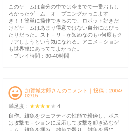
このゲ－ムは自分の中では今までで一番おもし
ろかったゲ－ム。オ－プニングかっこよす
ぎ！！簡単に操作できるので、ロボット好きだ
けどゲ－ムはあまり得意ではない自分にはぴっ
たりだった。スト－リ－が短めなのも○何度もク
リアしようという気になれる。アニメ－ション
も世界観にあっててよかった。
・プレイ時間：30-40時間
加賀城太郎さんのコメント｜投稿：2004/
02/15
満足度：
4
良作。雑魚をジェフティの性能で粉砕し、ボス
は攻撃モ－ションに反応して攻撃を叩き込むゲ
－ム。雑魚を掴み、雑魚で殴り、雑魚を盾に