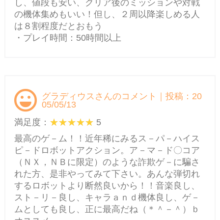
し、値段も安い、クリア後のミッションや対戦
の機体集めもいい！但し、２周以降楽しめる人
は８割程度だとおもう
・プレイ時間：50時間以上
グラディウスさんのコメント｜投稿：20
05/05/13
満足度：
5
最高のゲ－ム！！近年稀にみるス－パ－ハイス
ピ－ドロボットアクション。ア－マ－ド〇コア
（ＮＸ，ＮＢに限定）のような詐欺ゲ－に騙さ
れた方、是非やってみて下さい。あんな弾切れ
するロボットより断然良いから！！音楽良し、
スト－リ－良し、キャラａｎｄ機体良し、ゲ－
ムとしても良し、正に最高だね（＊＾－＾）ｂ