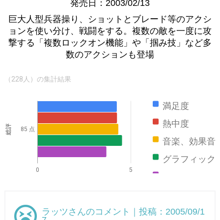
発売日：2003/02/13
巨大人型兵器操り、ショットとブレード等のアクシ
ョンを使い分け、戦闘をする。複数の敵を一度に攻
撃する「複数ロックオン機能」や「掴み技」など多
数のアクションも登場
（228人）の集計結果
満足度
熱中度
総評
85 点
音楽、効果音
グラフィック
0
5
ストーリー
ラッツさんのコメント｜投稿：2005/09/1